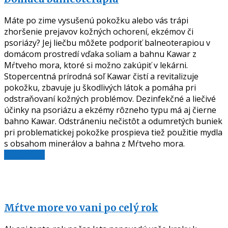
Máte po zime vysušenú pokožku alebo vás trápi
zhoršenie prejavov kožných ochorení, ekzémov či
psoriázy? Jej liečbu môžete podporiť balneoterapiou v
domácom prostredí vďaka soliam a bahnu Kawar z
Mŕtveho mora, ktoré si možno zakúpiť v lekárni.
Stopercentná prírodná soľ Kawar čistí a revitalizuje
pokožku, zbavuje ju škodlivých látok a pomáha pri
odstraňovaní kožných problémov. Dezinfekčné a liečivé
účinky na psoriázu a ekzémy rôzneho typu má aj čierne
bahno Kawar. Odstráneniu nečistôt a odumretých buniek
pri problematickej pokožke prospieva tiež použitie mydla
s obsahom minerálov a bahna z Mŕtveho mora.
Čítať ďalej
Mŕtve more vo vani po celý rok