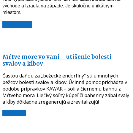
východe a Izraela na západe. Je skutočne unikátnym
miestom.
Čítať ďalej
Mŕtve more vo vani – utíšenie bolesti
svalov a kĺbov
Častou daňou za „bežecké endorfíny” sú u mnohých
bežcov bolesti svalov a kĺbov. Účinná pomoc prichádza v
podobe prípravkov KAWAR – soli a čiernemu bahnu z
Mŕtveho mora. Liečivý soľný kúpeľ či bahenný zábal svaly
a kĺby dôkladne zregenerujú a zrevitalizujú!
Čítať ďalej