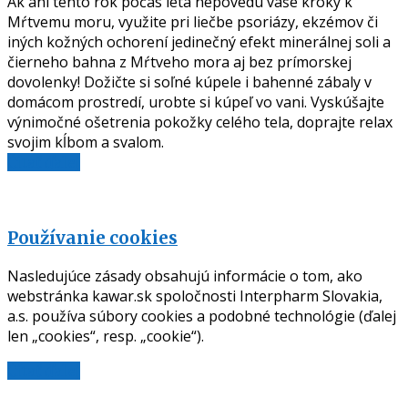
Ak ani tento rok počas leta nepovedú vaše kroky k
Mŕtvemu moru, využite pri liečbe psoriázy, ekzémov či
iných kožných ochorení jedinečný efekt minerálnej soli a
čierneho bahna z Mŕtveho mora aj bez prímorskej
dovolenky! Dožičte si soľné kúpele i bahenné zábaly v
domácom prostredí, urobte si kúpeľ vo vani. Vyskúšajte
výnimočné ošetrenia pokožky celého tela, doprajte relax
svojim kĺbom a svalom.
Čítať ďalej
Používanie cookies
Nasledujúce zásady obsahujú informácie o tom, ako
webstránka kawar.sk spoločnosti Interpharm Slovakia,
a.s. používa súbory cookies a podobné technológie (ďalej
len „cookies“, resp. „cookie“).
Čítať ďalej