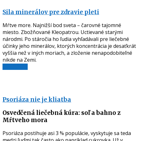
Sila minerálov pre zdravie pleti
Mŕtve more. Najnižší bod sveta – čarovné tajomné
miesto. Zbožňované Kleopatrou. Uctievané starými
národmi. Po stáročia ho ľudia vyhľadávali pre liečebné
účinky jeho minerálov, ktorých koncentrácia je desaťkrát
vyššia než v iných moriach, a zloženie nenapodobiteľné
nikde na Zemi.
Čítať ďalej
Psoriáza nie je kliatba
Osvedčená liečebná kúra: soľ a bahno z
Mŕtveho mora
Psoriáza postihuje asi 3 % populácie, vyskytuje sa teda
medzi ľuďmi tak často ako napríklad cukrovka. Už v