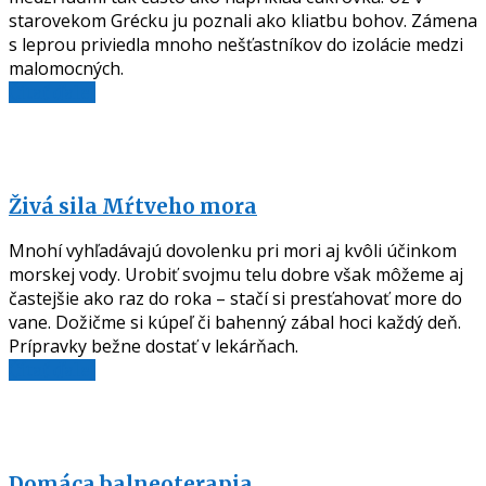
starovekom Grécku ju poznali ako kliatbu bohov. Zámena
s leprou priviedla mnoho nešťastníkov do izolácie medzi
malomocných.
Čítať ďalej
Živá sila Mŕtveho mora
Mnohí vyhľadávajú dovolenku pri mori aj kvôli účinkom
morskej vody. Urobiť svojmu telu dobre však môžeme aj
častejšie ako raz do roka – stačí si presťahovať more do
vane. Dožičme si kúpeľ či bahenný zábal hoci každý deň.
Prípravky bežne dostať v lekárňach.
Čítať ďalej
Domáca balneoterapia