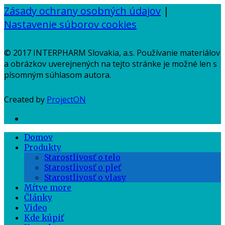
Zásady ochrany osobných údajov
|
Nastavenie súborov cookies
© 2017 INTERPHARM Slovakia, a.s. Používanie materiálov
a obrázkov uverejnených na tejto stránke je možné len s
písomným súhlasom autora.
Created by
ProjectON
Domov
Produkty
Starostlivosť o telo
Starostlivosť o pleť
Starostlivosť o vlasy
Mŕtve more
Články
Video
Kde kúpiť