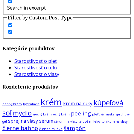
Search in excerpt
Filter by Custom Post Type
Kategórie produktov
Starostlivosť o pleť
Starostlivosť o telo
Starostlivosť o vlasy
Rozdelenie produktov
krém
kúpeľová
krém na ruky
denný krém
hydratácia
soľ
mydlo
peeling
nočný krém
očný krém
pleťová maska
sprchový
sprej na vlasy
sérum
gél
sérum na vlasy
telové mlieko
tonikum na vlasy
čierne bahno
šampón
čistiace mlieko