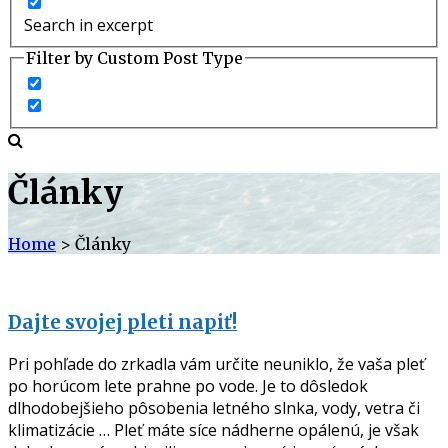
Search in excerpt
Filter by Custom Post Type
Články
Home
> Články
Dajte svojej pleti napiť!
Pri pohľade do zrkadla vám určite neuniklo, že vaša pleť
po horúcom lete prahne po vode. Je to dôsledok
dlhodobejšieho pôsobenia letného slnka, vody, vetra či
klimatizácie … Pleť máte síce nádherne opálenú, je však