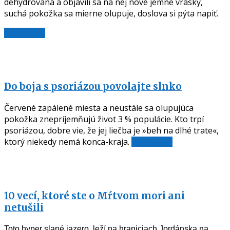
dehydrovaná a objavili sa na nej nové jemné vrásky,
suchá pokožka sa mierne olupuje, doslova si pýta napiť.
Čítať ďalej
Do boja s psoriázou povolajte slnko
Červené zapálené miesta a neustále sa olupujúca
pokožka znepríjemňujú život 3 % populácie. Kto trpí
psoriázou, dobre vie, že jej liečba je »beh na dlhé trate«,
ktorý niekedy nemá konca-kraja.
Čítať ďalej
10 vecí, ktoré ste o Mŕtvom mori ani
netušili
Toto hyper slané jazero, leží na hraniciach Jordánska na