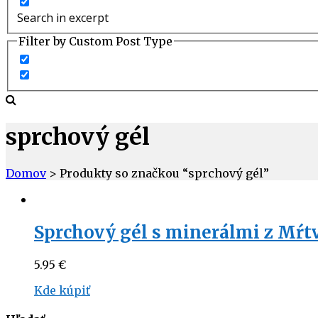
Search in excerpt
Filter by Custom Post Type
sprchový gél
Domov
> Produkty so značkou “sprchový gél”
Sprchový gél s minerálmi z Mŕ
5.95
€
Kde kúpiť