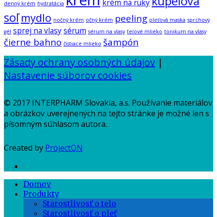
krém
kúpeľová
krém na ruky
denný krém
hydratácia
soľ
mydlo
peeling
nočný krém
očný krém
pleťová maska
sprchový
sprej na vlasy
sérum
gél
sérum na vlasy
telové mlieko
tonikum na vlasy
čierne bahno
šampón
čistiace mlieko
Zásady ochrany osobných údajov
|
Nastavenie súborov cookies
© 2017 INTERPHARM Slovakia, a.s. Používanie materiálov
a obrázkov uverejnených na tejto stránke je možné len s
písomným súhlasom autora.
Created by
ProjectON
Domov
Produkty
Starostlivosť o telo
Starostlivosť o pleť