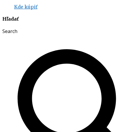
Kde kúpiť
Hľadať
Search