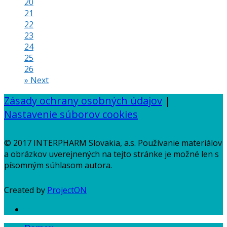
20
21
22
23
24
25
26
»
Next
Zásady ochrany osobných údajov
|
Nastavenie súborov cookies
© 2017 INTERPHARM Slovakia, a.s. Používanie materiálov
a obrázkov uverejnených na tejto stránke je možné len s
písomným súhlasom autora.
Created by
ProjectON