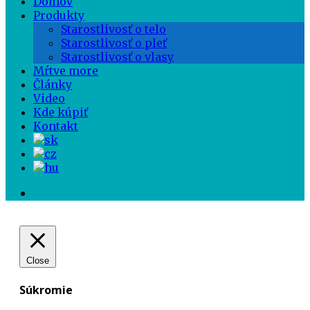
Domov
Produkty
Starostlivosť o telo
Starostlivosť o pleť
Starostlivosť o vlasy
Mŕtve more
Články
Video
Kde kúpiť
Kontakt
Close
Súkromie